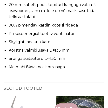
20 mm kahelt poolt tepitud kangaga vatiinist
sisevooder, tänu millele on võimalik kasutada
telki aastaläbi
90% pimendav kardin koos siinidega
Päikeseenergial töötav ventilaator
Skylight laeakna kate
Korstna valmidusava D=135 mm
Siibriga suitsutoru D=130 mm
Malmahi 8kw koos korstnaga
SEOTUD TOOTED