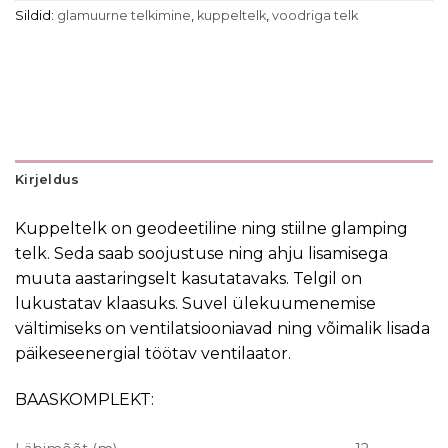
Sildid:
glamuurne telkimine
,
kuppeltelk
,
voodriga telk
Kirjeldus
Kuppeltelk on geodeetiline ning stiilne glamping
telk. Seda saab soojustuse ning ahju lisamisega
muuta aastaringselt kasutatavaks. Telgil on
lukustatav klaasuks. Suvel ülekuumenemise
vältimiseks on ventilatsiooniavad ning võimalik lisada
päikeseenergial töötav ventilaator.
BAASKOMPLEKT: