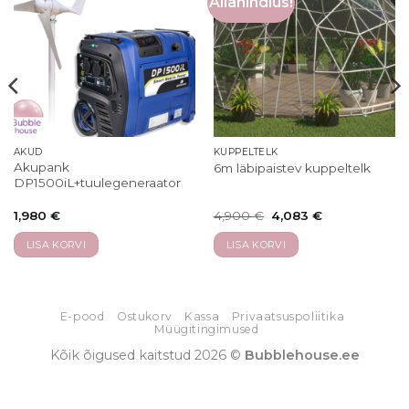
Allahindlus!
AKUD
KUPPELTELK
Akupank
6m läbipaistev kuppeltelk
DP1500iL+tuulegeneraator
1,980
€
4,900
€
4,083
€
LISA KORVI
LISA KORVI
E-pood
Ostukorv
Kassa
Privaatsuspoliitika
Müügitingimused
Kõik õigused kaitstud 2026 ©
Bubblehouse.ee