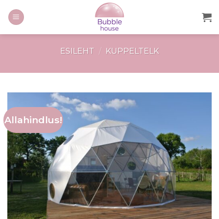
ESILEHT
/
KUPPELTELK
Allahindlus!