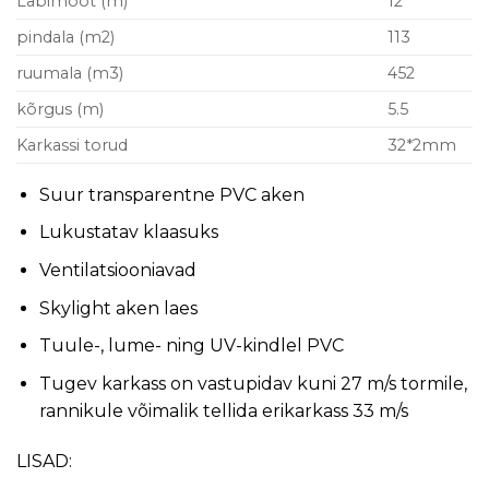
Läbimõõt (m)
12
pindala (m2)
113
ruumala (m3)
452
kõrgus (m)
5.5
Karkassi torud
32*2mm
Suur transparentne PVC aken
Lukustatav klaasuks
Ventilatsiooniavad
Skylight aken laes
Tuule-, lume- ning UV-kindlel PVC
Tugev karkass on vastupidav kuni 27 m/s tormile,
rannikule võimalik tellida erikarkass 33 m/s
LISAD: