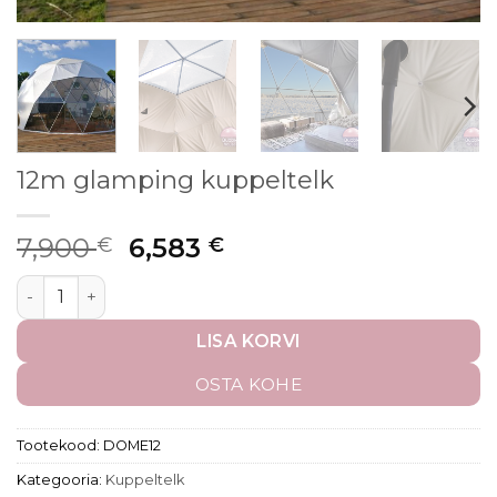
12m glamping kuppeltelk
7,900
6,583
€
€
LISA KORVI
OSTA KOHE
Tootekood:
DOME12
Kategooria:
Kuppeltelk