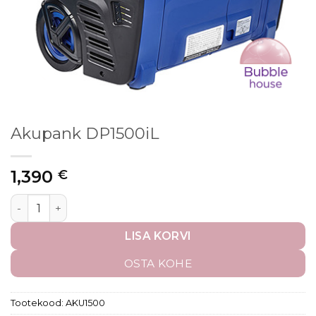
Akupank DP1500iL
1,390
€
LISA KORVI
OSTA KOHE
Tootekood:
AKU1500