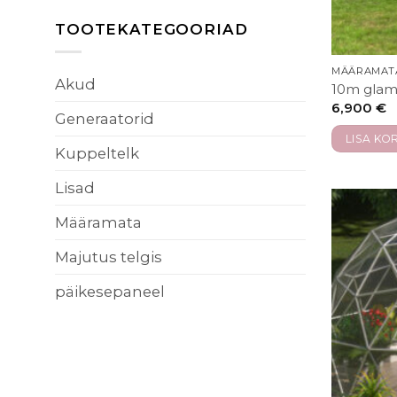
TOOTEKATEGOORIAD
MÄÄRAMAT
Akud
10m glam
6,900
€
Generaatorid
LISA KOR
Kuppeltelk
Lisad
Määramata
Majutus telgis
päikesepaneel