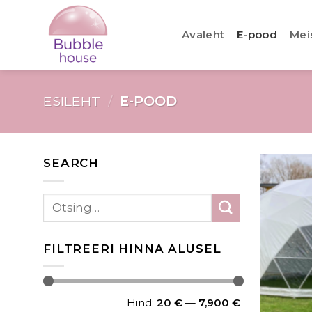
Avaleht
E-pood
Mei
ESILEHT
/
E-POOD
SEARCH
FILTREERI HINNA ALUSEL
Hind:
20 €
—
7,900 €