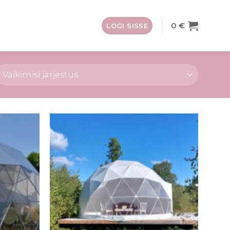
0
€
LOGI SISSE