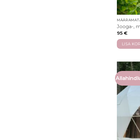
MÄÄRAMAT
Jooga-, m
95
€
LISA KOR
Allahindl