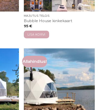
MAJUTUS TELGIS
Bubble House kinkekaart
95
€
LISA KORVI
Allahindlus!