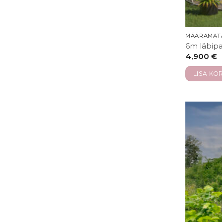
MÄÄRAMAT
6m läbipa
4,900
€
LISA KOR