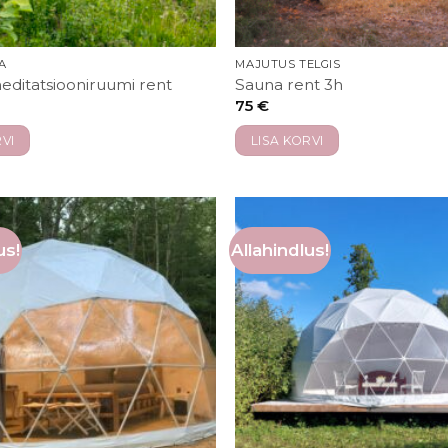
A
MAJUTUS TELGIS
editatsiooniruumi rent
Sauna rent 3h
75
€
VI
LISA KORVI
us!
Allahindlus!