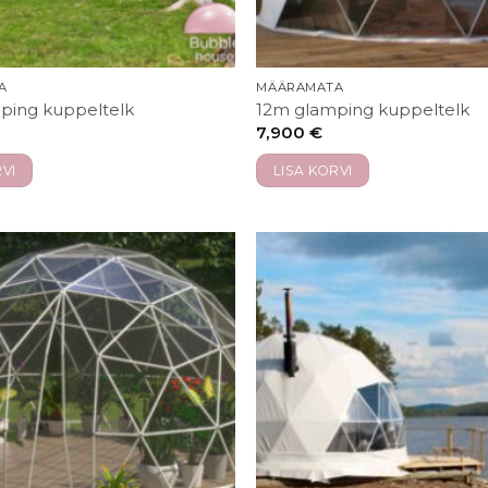
A
MÄÄRAMATA
ping kuppeltelk
12m glamping kuppeltelk
7,900
€
VI
LISA KORVI