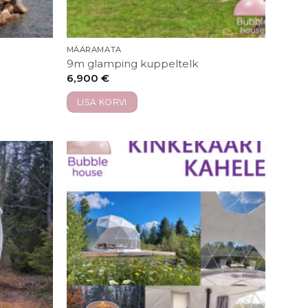
MÄÄRAMATA
9m glamping kuppeltelk
6,900
€
LISA KORVI