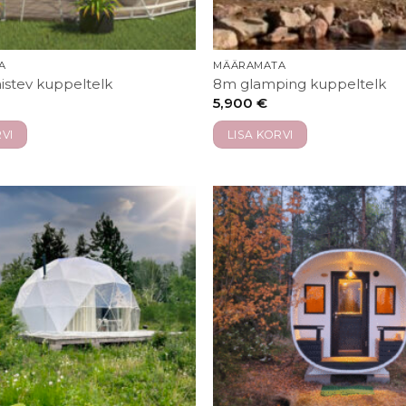
A
MÄÄRAMATA
istev kuppeltelk
8m glamping kuppeltelk
5,900
€
VI
LISA KORVI