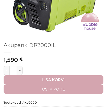
Akupank DP2000iL
1,590
€
LISA KORVI
OSTA KOHE
Tootekood:
AKU2000