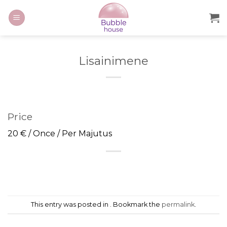
Lisainimene
Price
20
€
/ Once / Per Majutus
This entry was posted in . Bookmark the
permalink
.