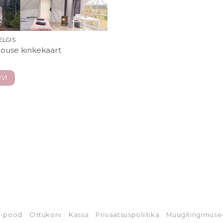
ELGIS
ouse kinkekaart
VI
E-pood
Ostukorv
Kassa
Privaatsuspoliitika
Müügitingimuse