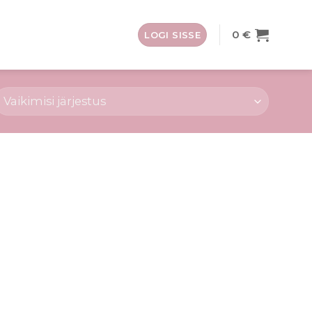
0
€
LOGI SISSE