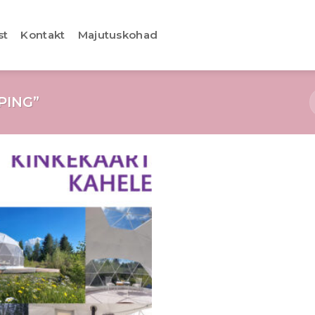
st
Kontakt
Majutuskohad
PING”