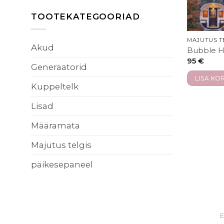
TOOTEKATEGOORIAD
MAJUTUS T
Akud
Bubble H
95
€
Generaatorid
LISA KOR
Kuppeltelk
Lisad
Määramata
Majutus telgis
päikesepaneel