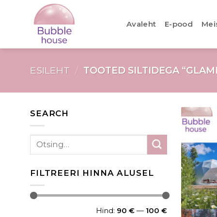
Avaleht
E-pood
Mei
ESILEHT
/
TOOTED SILTIDEGA “GLAM
SEARCH
FILTREERI HINNA ALUSEL
Hind:
90 €
—
100 €